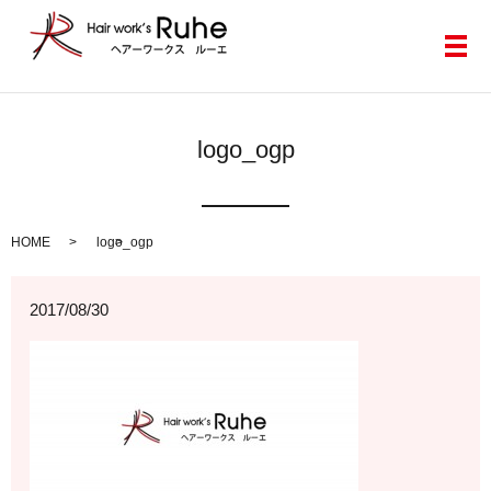
メ
logo_ogp
HOME
logo_ogp
2017/08/30